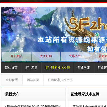
开机预告
优质好服
火爆人气
最新
网站首页
征途私服
征途玩家技术交流
征途故事
征途怀
当前位置
网站首页
征途玩家技术交流
最新发布
征途玩家技术交流
经典win版征途游戏介绍_2026最新征途
原始版本中技能书与魂魄