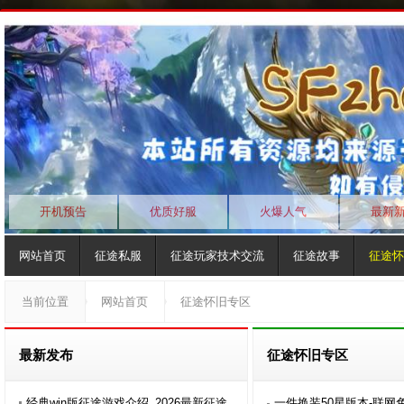
开机预告
优质好服
火爆人气
最新
网站首页
征途私服
征途玩家技术交流
征途故事
征途怀
当前位置
网站首页
征途怀旧专区
最新发布
征途怀旧专区
经典win版征途游戏介绍_2026最新征途
一件换装50星版本-联网